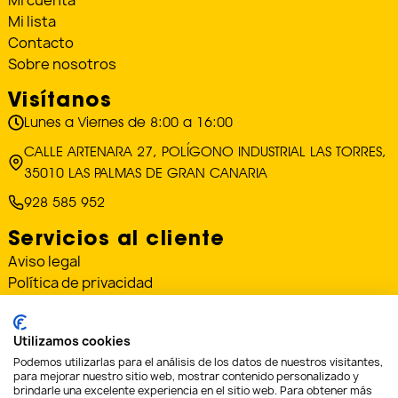
Mi cuenta
Mi lista
Contacto
Sobre nosotros
Visítanos
Lunes a Viernes de 8:00 a 16:00
CALLE ARTENARA 27, POLÍGONO INDUSTRIAL LAS TORRES,
35010 LAS PALMAS DE GRAN CANARIA
928 585 952
Servicios al cliente
Aviso legal
Política de privacidad
Política de cookies
Condiciones de envío y devoluciones
Utilizamos cookies
«Financiado por la Unión Europea – NextGenerationEU»
Podemos utilizarlas para el análisis de los datos de nuestros visitantes,
para mejorar nuestro sitio web, mostrar contenido personalizado y
brindarle una excelente experiencia en el sitio web. Para obtener más
«Financiado por la Unión Europea – NextGenerationEU. Sin