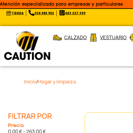
Atención especializada para empresas y particulares
TIENDA
928 585 952
683 337 399
CALZADO
VESTUARIO
Inicio
/
Hogar y limpieza
FILTRAR POR
Precio
0,00 € - 263,00 €