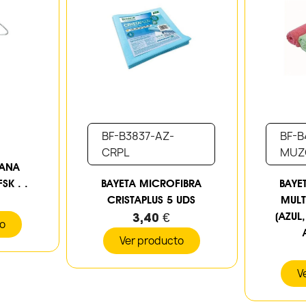
BF-B3837-AZ-
BF-B
CRPL
MUZ
MANA
SK . .
BAYETA MICROFIBRA
BAYE
CRISTAPLUS 5 UDS
MULT
3,40 €
(AZUL
to
Ver producto
V