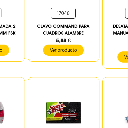
17048
MADA 2
CLAVO COMMAND PARA
DESATA
5MM FSK
CUADROS ALAMBRE
MANUAL
5,88 €
to
Ver producto
V