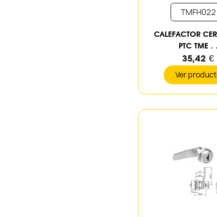
TMFH022
CALEFACTOR CE
PTC TME . 
35,42 €
Ver produc