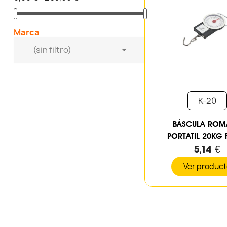
Marca

(sin filtro)
K-20
BÁSCULA RO
PORTATIL 20KG F
5,14 €
Ver produc