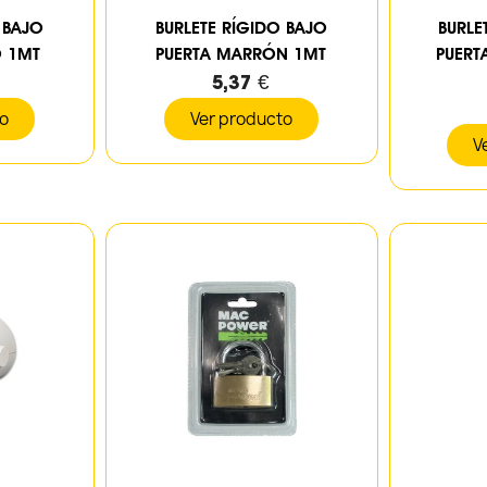
 BAJO
BURLETE RÍGIDO BAJO
BURLE
O 1MT
PUERTA MARRÓN 1MT
PUERT
5,37 €
to
Ver producto
V