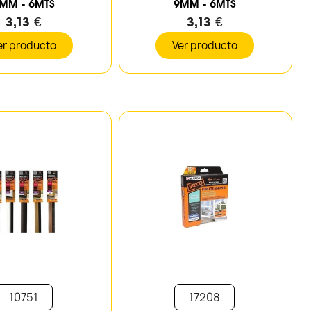
MM - 6MTS
9MM - 6MTS
3,13 €
3,13 €
er producto
Ver producto
10751
17208