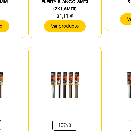
5MM -
PUERTA BLANCO 3MTS
9
(2X1,5MTS)
31,11 €
V
to
Ver producto
10748