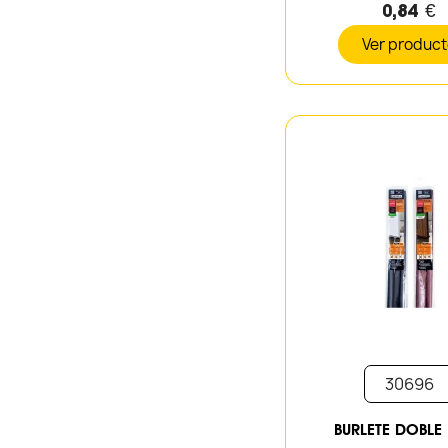
0,84 €
Ver produc
30696
BURLETE DOBLE