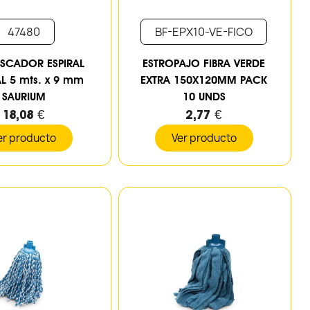
47480
BF-EPX10-VE-FICO
SCADOR ESPIRAL
ESTROPAJO FIBRA VERDE
 5 mts. x 9 mm
EXTRA 150X120MM PACK
SAURIUM
10 UNDS
18,08 €
2,77 €
er producto
Ver producto