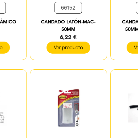
66152
RÁMICO
CANDADO LATÓN-MAC-
CANDA
.
50MM
50MM
6,22 €
to
Ver producto
V