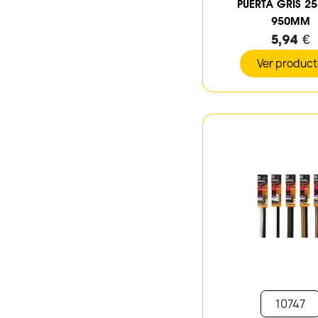
PUERTA GRIS 2
950MM
5,94 €
Ver produc
10747