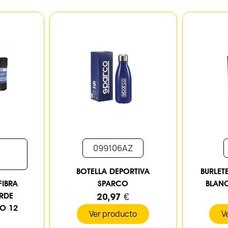
099106AZ
BOTELLA DEPORTIVA
BURLET
FIBRA
SPARCO
BLAN
RDE
20,97 €
MO 12
Ver producto
V