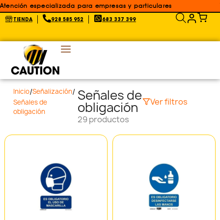
Atención especializada para empresas y particulares
TIENDA
928 585 952
683 337 399
/
/
Señales de
Inicio
Señalización
Ver filtros
Señales de
obligación
obligación
29 productos