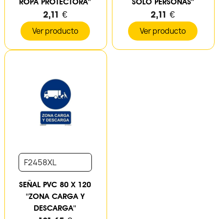
ROPA PROTECTORA''
SOLO PERSONAS''
2,11 €
2,11 €
Ver producto
Ver producto
F2458XL
SEÑAL PVC 80 X 120
''ZONA CARGA Y
DESCARGA''