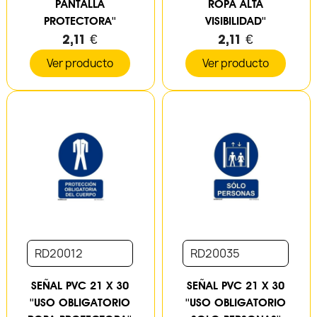
PANTALLA
ROPA ALTA
PROTECTORA''
VISIBILIDAD''
2,11 €
2,11 €
Ver producto
Ver producto
RD20012
RD20035
SEÑAL PVC 21 X 30
SEÑAL PVC 21 X 30
''USO OBLIGATORIO
''USO OBLIGATORIO