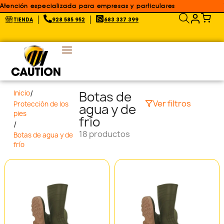
Atención especializada para empresas y particulares
TIENDA
928 585 952
683 337 399
/
Botas de
Inicio
Ver filtros
Protección de los
agua y de
pies
frío
/
18 productos
Botas de agua y de
frío