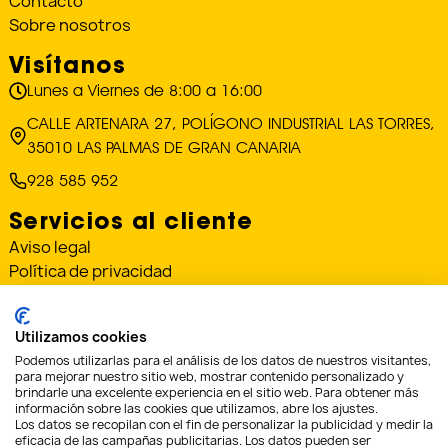
Contacto
Sobre nosotros
Visítanos
Lunes a Viernes de 8:00 a 16:00
CALLE ARTENARA 27, POLÍGONO INDUSTRIAL LAS TORRES,
35010 LAS PALMAS DE GRAN CANARIA
928 585 952
Servicios al cliente
Aviso legal
Política de privacidad
Política de cookies
Condiciones de envío y devoluciones
Utilizamos cookies
«Financiado por la Unión Europea – NextGenerationEU»
Podemos utilizarlas para el análisis de los datos de nuestros visitantes,
para mejorar nuestro sitio web, mostrar contenido personalizado y
brindarle una excelente experiencia en el sitio web. Para obtener más
«Financiado por la Unión Europea – NextGenerationEU. Sin
información sobre las cookies que utilizamos, abre los ajustes.
embargo, los puntos de vista y las opiniones expresadas son
Los datos se recopilan con el fin de personalizar la publicidad y medir la
únicamente los del autor o autores y no reflejan necesariamente los
eficacia de las campañas publicitarias. Los datos pueden ser