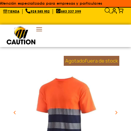
Atención especializada para empresas y particulares
TIENDA
928 585 952
683 337 399
AgotadoFuera de stock