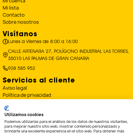
Mi cuenta
Mi lista
Contacto
Sobre nosotros
Visítanos
Lunes a Viernes de 8:00 a 16:00
CALLE ARTENARA 27, POLÍGONO INDUSTRIAL LAS TORRES,
35010 LAS PALMAS DE GRAN CANARIA
928 585 952
Servicios al cliente
Aviso legal
Política de privacidad
Política de cookies
Condiciones de envío y devoluciones
Utilizamos cookies
«Financiado por la Unión Europea – NextGenerationEU»
Podemos utilizarlas para el análisis de los datos de nuestros visitantes,
para mejorar nuestro sitio web, mostrar contenido personalizado y
brindarle una excelente experiencia en el sitio web. Para obtener más
«Financiado por la Unión Europea – NextGenerationEU. Sin