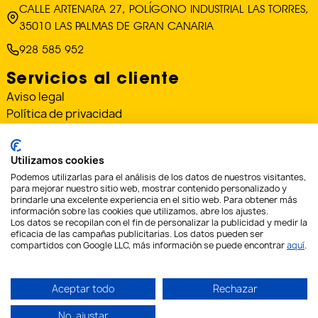
CALLE ARTENARA 27, POLÍGONO INDUSTRIAL LAS TORRES,
35010 LAS PALMAS DE GRAN CANARIA
928 585 952
Servicios al cliente
Aviso legal
Política de privacidad
Política de cookies
Condiciones de envío y devoluciones
Utilizamos cookies
«Financiado por la Unión Europea – NextGenerationEU»
Podemos utilizarlas para el análisis de los datos de nuestros visitantes,
para mejorar nuestro sitio web, mostrar contenido personalizado y
brindarle una excelente experiencia en el sitio web. Para obtener más
«Financiado por la Unión Europea – NextGenerationEU. Sin
información sobre las cookies que utilizamos, abre los ajustes.
embargo, los puntos de vista y las opiniones expresadas son
Los datos se recopilan con el fin de personalizar la publicidad y medir la
únicamente los del autor o autores y no reflejan necesariamente los
eficacia de las campañas publicitarias. Los datos pueden ser
de la Unión Europea o la Comisión Europea. Ni la Unión Europea ni
compartidos con Google LLC, más información se puede encontrar
aquí
.
la Comisión Europea pueden ser consideradas responsables de las
mismas»
Aceptar todo
Rechazar
No, ajustar