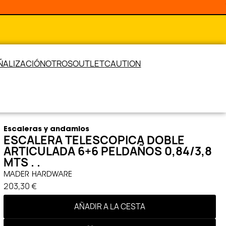
ÑALIZACIÓN
OTROS
OUTLET
CAUTION
Escaleras y andamios
ESCALERA TELESCOPICA DOBLE
ARTICULADA 6+6 PELDAÑOS 0,84/3,8
MTS . .
MADER HARDWARE
203,30 €
AÑADIR A LA CESTA