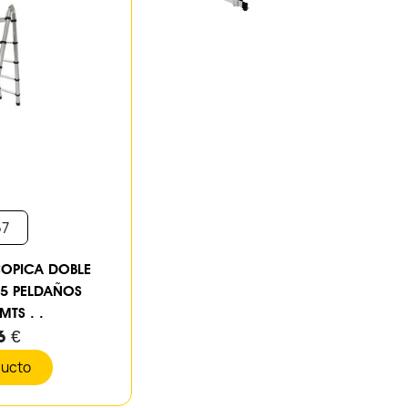
57
COPICA DOBLE
+5 PELDAÑOS
MTS . .
6 €
ducto