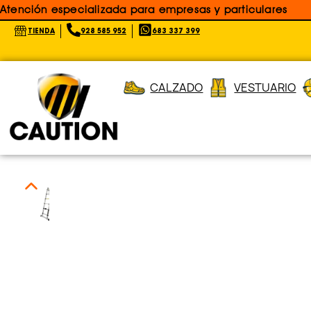
Atención especializada para empresas y particulares
TIENDA
928 585 952
683 337 399
CALZADO
VESTUARIO