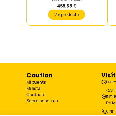
455,95 €
Ver producto
Caution
Visí
Mi cuenta
Lunes
Mi lista
CALL
Contacto
INDU
Sobre nosotros
PALM
928 